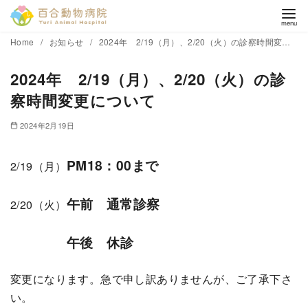
コ
Home
お知らせ
2024年 2/19（月）、2/20（火）の診察時間変更について
ン
2024年 2/19（月）、2/20（火）の診
テ
ン
察時間変更について
ツ
2024年2月19日
へ
移
PM18：00まで
2/19（月）
動
午前 通常診察
2/20（火）
午後 休診
変更になります。急で申し訳ありませんが、ご了承下さ
い。