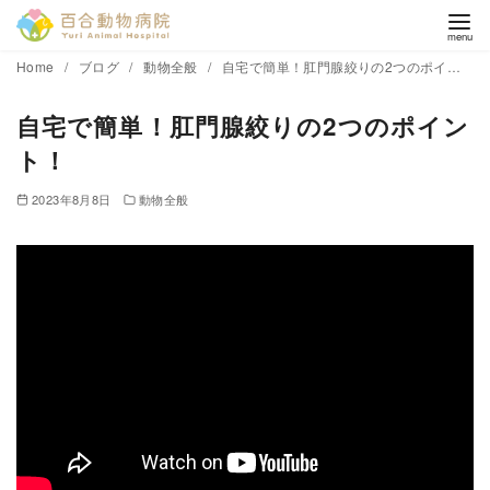
コ
Home
ブログ
動物全般
自宅で簡単！肛門腺絞りの2つのポイント！
ン
自宅で簡単！肛門腺絞りの2つのポイン
テ
ン
ト！
ツ
2023年8月8日
動物全般
へ
移
動