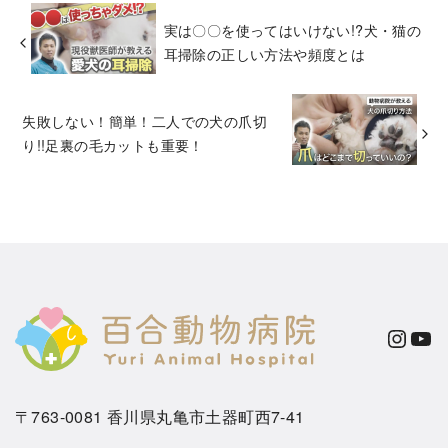
実は〇〇を使ってはいけない!?犬・猫の
耳掃除の正しい方法や頻度とは
失敗しない！簡単！二人での犬の爪切
り!!足裏の毛カットも重要！
Instagram
YouTube
〒763-0081 香川県丸亀市土器町西7-41