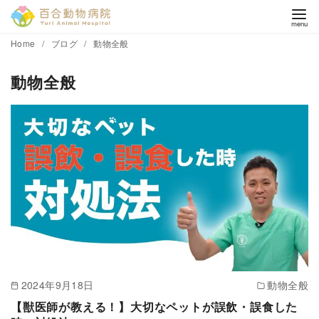
コ
Home
ブログ
動物全般
ン
動物全般
テ
ン
ツ
へ
移
動
2024年9月18日
動物全般
【獣医師が教える！】大切なペットが誤飲・誤食した